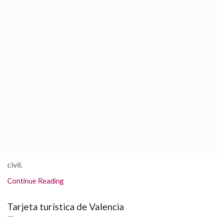
Crida (Fallas) 2026
7th febrero 2018
/
1895
Último domingo de febreo Evento fallero que se considera
como el pistoletazo de salida en la carrera que desemboca en
las fallas. Las fallas son...
Continue Reading
Valencia Calatrava
24th julio 2017
/
4195
Santiago Calatrava es el hombre que diseñó la increíble
Ciudad de las Artes y las Ciencias. Es arquitecto e ingeniero
civil.
Continue Reading
Tarjeta turística de Valencia