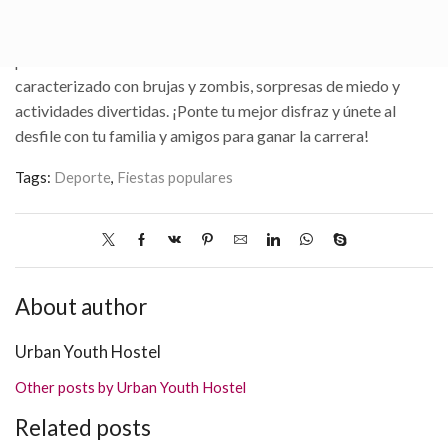
Celebra Halloween de una forma diferente este año.
Participa en esta peculiar carrera de 4 kilometros pasando
por la Marina Real Juan Carlos. El evento estará
caracterizado con brujas y zombis, sorpresas de miedo y
actividades divertidas. ¡Ponte tu mejor disfraz y únete al
desfile con tu familia y amigos para ganar la carrera!
Tags:
Deporte
,
Fiestas populares
About author
Urban Youth Hostel
Other posts by Urban Youth Hostel
Related posts