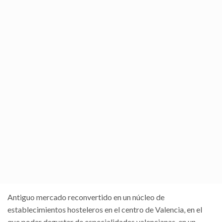
Estadio de fútbol del equipo de la ciudad, el Valencia C.F. En él
podrás disfrutar de todos aquellos partidos de fútbol
celebrados en él, así...
Continue Reading
Marina Real
17th febrero 2010
/
2131
La marina real forma parte de la gran reforma que se realizó
con motivo de la 32 America’s Cup al puerto deportivo de
Valencia y...
Continue Reading
Mercado de Colón
17th febrero 2010
/
1645
Antiguo mercado reconvertido en un núcleo de
establecimientos hosteleros en el centro de Valencia, en el
que poder degustar de especialidades valencianas, en un