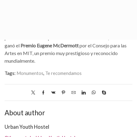
Asturias de las Artes
y, en 2005, el
Premio Nacional de
Arquitectura
y en 2015 el
Premio Europeo de Arquitectura
.
También ha trabajado en el diseño de edificios en Barcelona,
Sevilla e incluso en Irlanda y París. Ha recibido más de 20
premios desde 1979 por todas sus obras. En 2005, incluso
ganó el
Premio Eugene McDermott
por el Consejo para las
Artes en MIT, un premio muy prestigioso y reconocido
mundialmente.
Tags:
Monumentos
,
Te recomendamos
About author
Urban Youth Hostel