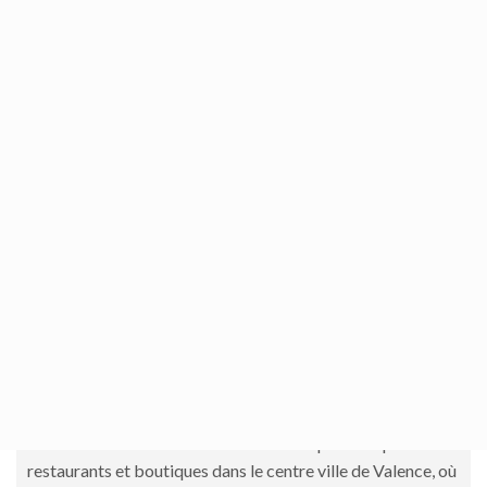
Mercado de Colón
Marché ancien transformé en une belle place de petits
restaurants et boutiques dans le centre ville de Valence, où