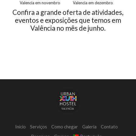
Valencia em novembro
Valencia em dezembro
Confira a grande oferta de atividades,
eventos e exposições que temos em
Valência no mês de junho.
Início
Serviços
Como chegar
Galeria
Contato