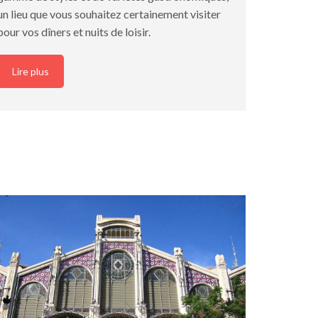
un lieu que vous souhaitez certainement visiter
pour vos dîners et nuits de loisir.
Lire plus