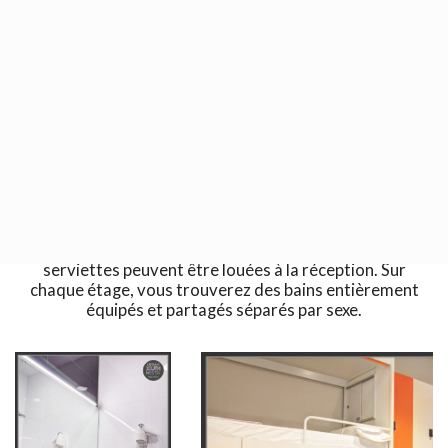
Nous disposons de chambres privées et de chambres
partagées, toutes décorées de façon unique avec des
couleurs vives offrant climatisation et chauffage. Les
chambres privées sont doubles et équipées d’une
télévision à écran plat et d’une salle de bains privative.
Les dortoirs sont spacieux, lumineux et peuvent
accueillir de 4 à 10 personnes. Certains dortoirs ont une
salle de bain privée. Chaque couchette possède son
casier électronique, sa fiche et sa lumière de lecture
personnelle. Le linge de lit est inclus dans le prix et les
serviettes peuvent être louées à la réception. Sur
chaque étage, vous trouverez des bains entièrement
équipés et partagés séparés par sexe.