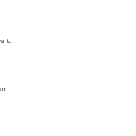
al à...
pas