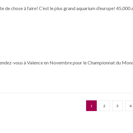
ste de chose á faire! C’est le plus grand aquarium d’europe! 45,000
n rendez-vous à Valence en Novembre pour le Championnat du Mon
1
2
3
4