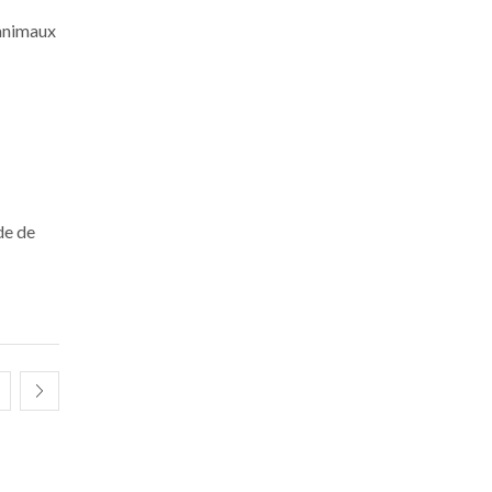
 animaux
de de