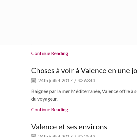
Choses à voir à Valence en deux 
24th juillet 2017
/
3197
Valence est idéal pour un week-end. Il offre un gran
prendre un vol...
Continue Reading
Choses à voir à Valence en une j
24th juillet 2017
/
6344
Baignée par la mer Méditerranée, Valence offre à ses
du voyageur.
Continue Reading
Valence et ses environs
24th juillet 2017
/
2543