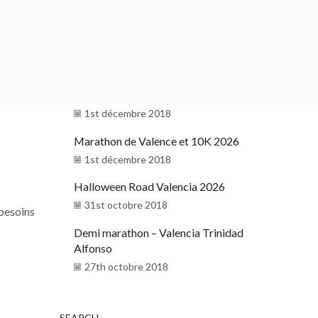
Réveillon de Nouvel an à Valence
31st décembre 2018
Pas Ras al Port de Valencia 2026
15th décembre 2018
libre,
Noel à Valence
1st décembre 2018
Marathon de Valence et 10K 2026
1st décembre 2018
Halloween Road Valencia 2026
31st octobre 2018
 besoins
Demi marathon – Valencia Trinidad
Alfonso
27th octobre 2018
SEARCH