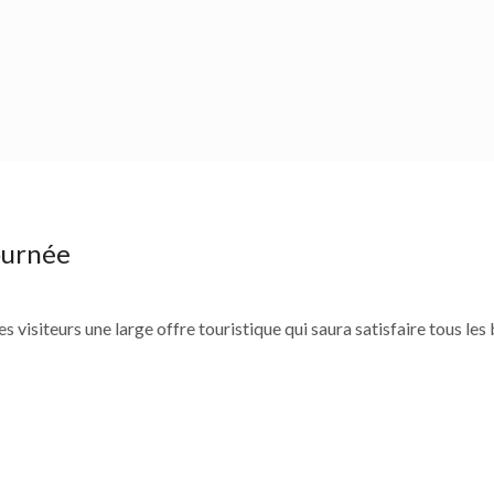
jours
d tourisme culturel et la météo visiteurs. Si vous avez un week-end 
ournée
 visiteurs une large offre touristique qui saura satisfaire tous les