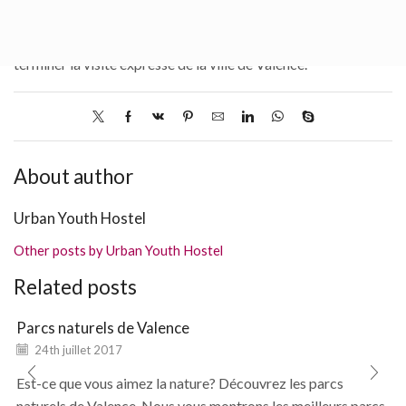
Vous pouvez terminer la journée avec une promenade le long
de la belle promenade et
dîner avec vue sur la mer
pour
terminer la visite expresse de la ville de Valence.
About author
Urban Youth Hostel
Other posts by Urban Youth Hostel
Related posts
Parcs naturels de Valence
24th juillet 2017
Est-ce que vous aimez la nature? Découvrez les parcs
naturels de Valence. Nous vous montrons les meilleurs parcs