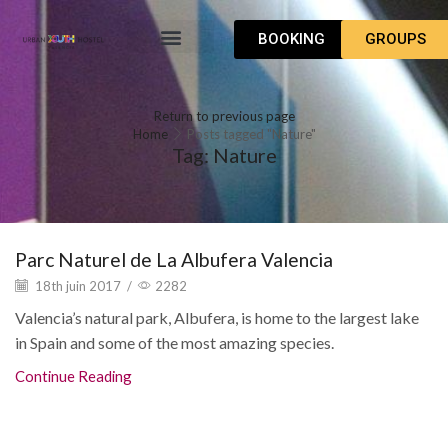
BOOKING
GROUPS
COMMENT ARRIVER
Return to previous page
Home
Posts tagged "Nature"
Tag: Nature
Parc Naturel de La Albufera Valencia
18th juin 2017
/
2282
Valencia’s natural park, Albufera, is home to the largest lake
in Spain and some of the most amazing species.
Continue Reading