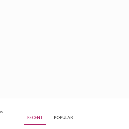
BOOKING
GROUPS
RÉSERVATION
Français
us
RECENT
POPULAR