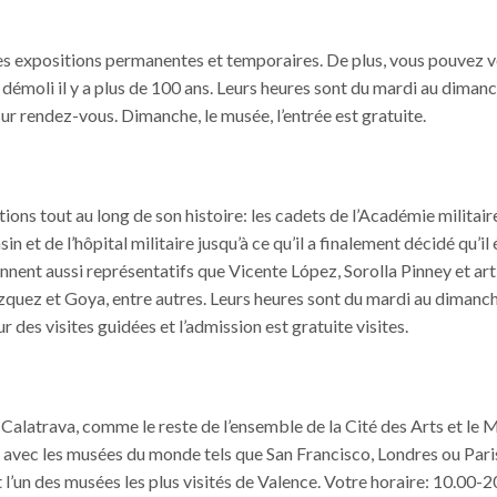
 des expositions permanentes et temporaires. De plus, vous pouvez v
 démoli il y a plus de 100 ans. Leurs heures sont du mardi au diman
 sur rendez-vous. Dimanche, le musée, l’entrée est gratuite.
ions tout au long de son histoire: les cadets de l’Académie militair
et de l’hôpital militaire jusqu’à ce qu’il a finalement décidé qu’il é
ent aussi représentatifs que Vicente López, Sorolla Pinney et art
quez et Goya, entre autres. Leurs heures sont du mardi au dimanc
es visites guidées et l’admission est gratuite visites.
 Calatrava, comme le reste de l’ensemble de la Cité des Arts et le
avec les musées du monde tels que San Francisco, Londres ou Paris.
t l’un des musées les plus visités de Valence. Votre horaire: 10.00-2