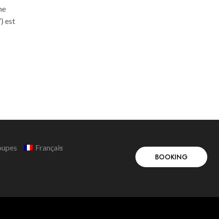
aimez courir, vous pouvez participer
ne
Hallowee
au Marathon de Trinidad Alfonso
) est
cette ann
Valencia. Il commence et se termine
4km Hall
dans la Cité...
Continue
Continue Reading
oupes
Français
BOOKING