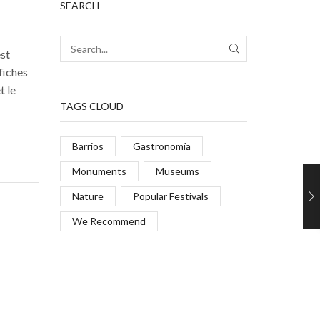
SEARCH
est
fiches
t le
TAGS CLOUD
Barrios
Gastronomía
Monuments
Museums
Nature
Popular Festivals
We Recommend