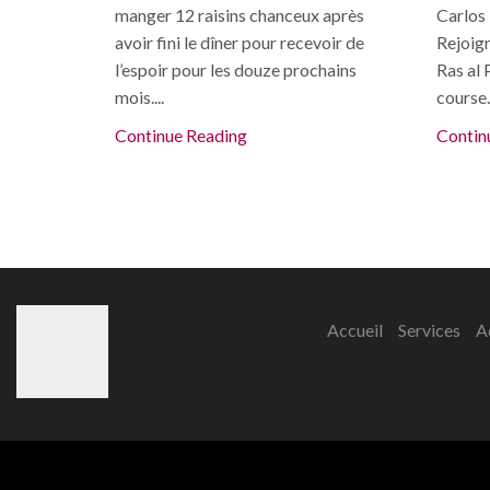
manger 12 raisins chanceux après
Carlos 
avoir fini le dîner pour recevoir de
Rejoig
l’espoir pour les douze prochains
Ras al 
mois....
course..
Continue Reading
Contin
Accueil
Services
A