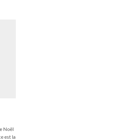
Marathon de Valence et 10K
Hallowe
2026
31st 
1st décembre 2018
de Noël
Quand: 3
Quand: 01/12/ Heure: 9:00 Si vous
e est la
Carlos I