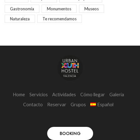
Gastronomía
Monumentos
Museos
Naturaleza
Te recomendamos
Home
Servicios
Actividades
Cómo llegar
Galería
Contacto
Reservar
Grupos
Español
BOOKING