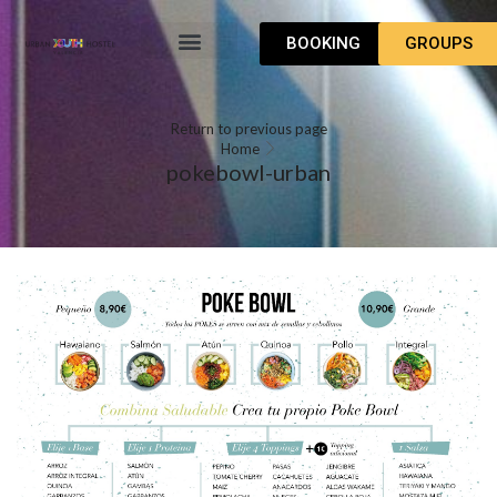
BOOKING
GROUPS
URBAN YOUTH HOSTEL VALENCIA
도착하시는 방법: 어느 지역이든 쉽고 빠르게 찾을수 있는 정보
한국어
Return to previous page
Home
pokebowl-urban