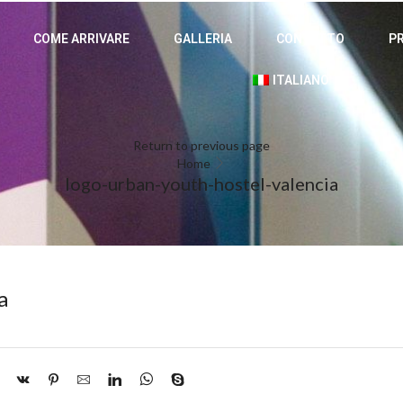
COME ARRIVARE
GALLERIA
CONTATTO
P
ITALIANO
Return to previous page
Home
logo-urban-youth-hostel-valencia
a