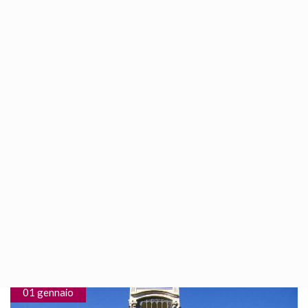
Mercato di Colon
17th Febbraio 2010
/
1919
È un antico mercato trasformato in un nucleo di esercizi di
ristorazione nel centro di Valencia, dove si possono gustare le
specialità valenciane. La sua...
Continue Reading
01 gennaio