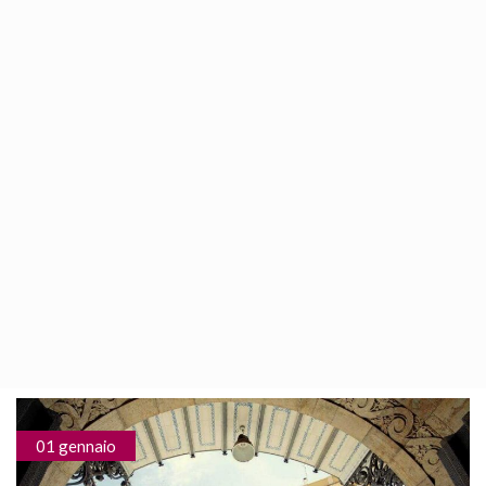
Il Quartiere di Ruzafa
17th Febbraio 2010
/
2400
Quartiere alla moda di Valencia, rinnovato, si trova in una
zona nuova, perfetta per passare il tempo libero, con
ristoranti e un’ampia offerta di varietà...
Continue Reading
01 gennaio