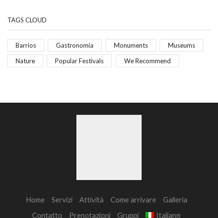
TAGS CLOUD
Barrios
Gastronomía
Monuments
Museums
Nature
Popular Festivals
We Recommend
Home
Servizi
Attività
Come arrivare
Galleria
Contatto
Prenotazioni
Gruppi
Italiano