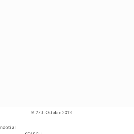
Capodanno a Valencia
31st Dicembre 2018
Pas Ras al Port de Valencia 2026
15th Dicembre 2018
Natale a Valencia
1st Dicembre 2018
Maratona di Valencia e 10K 2026
di luci,
1st Dicembre 2018
Halloween Road Valencia 2026
31st Ottobre 2018
Mezza Maratona – Valencia
Trinidad Alfonso
27th Ottobre 2018
ndoti al
SEARCH