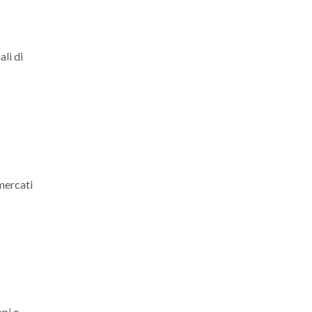
ali di
mercati
pi o...