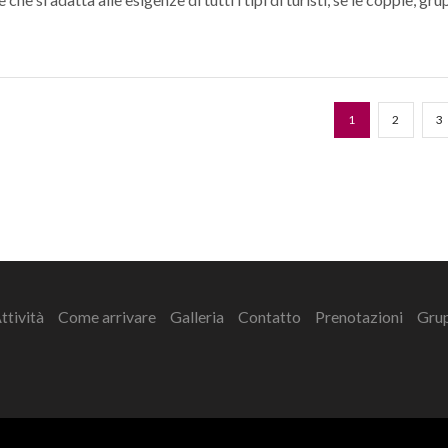
1
2
3
ttività
Come arrivare
Galleria
Contatto
Prenotazioni
Gru