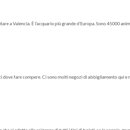
isitare a Valencia. È l’acquario più grande d’Europa. Sono 45000 anim
i dove fare compere. Ci sono molti negozi di abbigliamento qui e 
e si adatta alle esigenze di tutti i tipi di turisti, se le coppie, grup