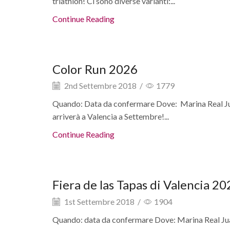
triathlon! Ci sono diverse varianti:...
Continue Reading
09 settembre
Color Run 2026
2nd Settembre 2018
/
1779
Quando: Data da confermare Dove: Marina Real Juan
arriverà a Valencia a Settembre!...
Continue Reading
09 settembre
Fiera de las Tapas di Valencia 2
1st Settembre 2018
/
1904
Quando: data da confermare Dove: Marina Real Juan 