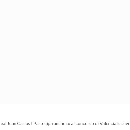
er il centro di Valencia. ¡Una corsa intensa ed emozionante piena 
 Juan Carlos I Partecipa anche tu al concorso di Valencia iscrive