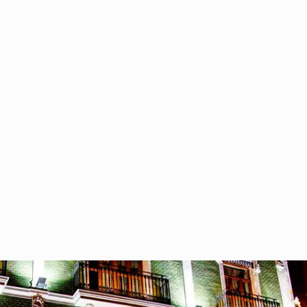
ÉS
COMMENT ARRIVER
GALERIE
CONTACT
FRANÇAIS
Return to previous page
Conseils pour Valencia
Home
Blog
Où se loger à Valence