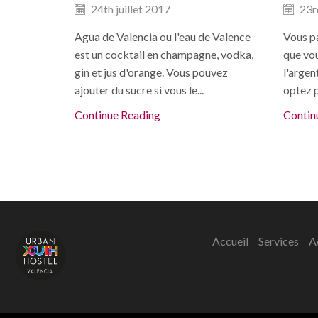
24th juillet 2017
23rd
Agua de Valencia ou l'eau de Valence
Vous p
est un cocktail en champagne, vodka,
que vo
gin et jus d'orange. Vous pouvez
l'argent
ajouter du sucre si vous le...
optez p
Continue Reading
Contin
Accueil
Services
A