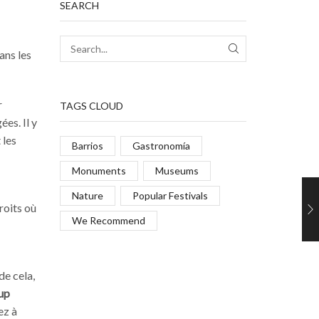
SEARCH
ans les
r
TAGS CLOUD
es. Il y
 les
Barrios
Gastronomía
Monuments
Museums
Nature
Popular Festivals
roits où
We Recommend
de cela,
up
ez à