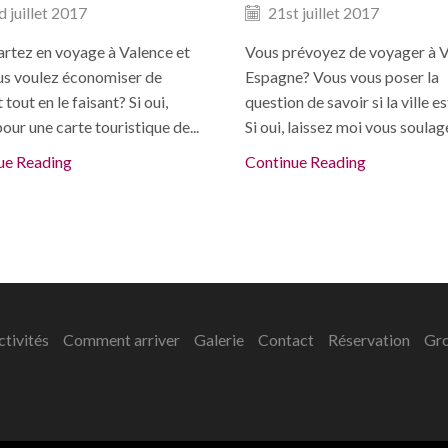
 juillet 2017
21st juillet 2017
artez en voyage à Valence et
Vous prévoyez de voyager à V
us voulez économiser de
Espagne? Vous vous poser la
 tout en le faisant? Si oui,
question de savoir si la ville e
our une carte touristique de...
Si oui, laissez moi vous soulag
ue Reading
Continue Reading
ctivités
Comment arriver
Galerie
Contact
Réservation
Gr