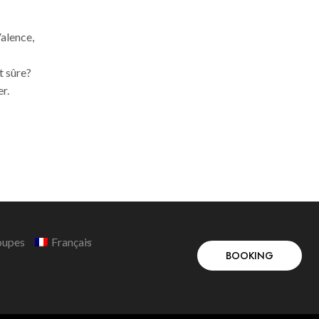
5th juillet 2017
alence,
Urban Youth Hostel Valencia vous
indique où manger pendant vos
st sûre?
vacances à Valence. Profitez de la
er.
meilleure cuisine au meilleur prix.
Continue Reading
oupes
Français
BOOKING