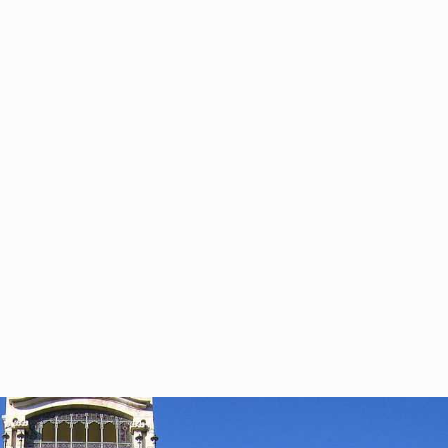
ÉS
COMMENT ARRIVER
GALERIE
CONTACT
FRANÇAIS
Return to previous page
01 janvier
Home
Blog
Mercado Central (marché central)