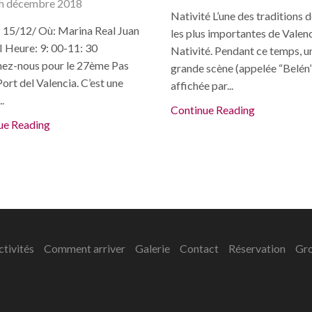
h décembre 2018
Nativité L’une des traditions 
 15/12/ Où: Marina Real Juan
les plus importantes de Valenc
I Heure: 9: 00-11: 30
Nativité. Pendant ce temps, u
nez-nous pour le 27ème Pas
grande scène (appelée “Belén”
Port del Valencia. C’est une
affichée par...
.
Continue Reading
ue Reading
ctivités
Comment arriver
Galerie
Contact
Réservation
Gr