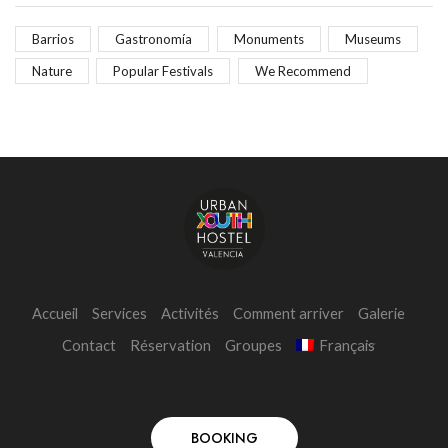
Barrios
Gastronomía
Monuments
Museums
Nature
Popular Festivals
We Recommend
Accueil
Services
Activités
Comment arriver
Galerie
Contact
Réservation
Groupes
Français
BOOKING