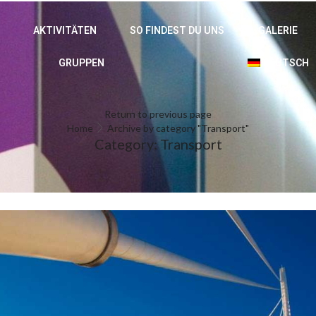
AKTIVITÄTEN
SO FINDEST DU UNS
GALERIE
GRUPPEN
DEUTSCH
Return to previous page
Home
Archive by category "Transport"
Category: Transport