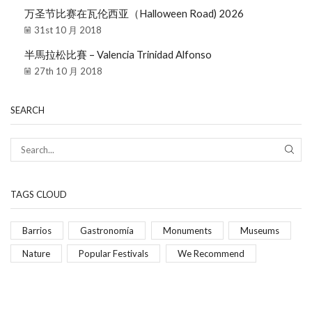
万圣节比赛在瓦伦西亚（Halloween Road) 2026
31st 10 月 2018
半馬拉松比賽 – Valencia Trinidad Alfonso
27th 10 月 2018
SEARCH
TAGS CLOUD
Barrios
Gastronomía
Monuments
Museums
Nature
Popular Festivals
We Recommend