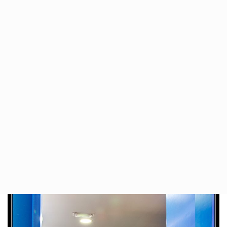
BOOKING
GROUPS
如何抵達本旅館
简体中文
Return to previous page
Home
Youth Hostel 12