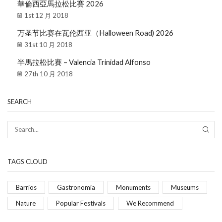
華倫西亞馬拉松比賽 2026
1st 12 月 2018
万圣节比赛在瓦伦西亚（Halloween Road) 2026
31st 10 月 2018
半馬拉松比賽 – Valencia Trinidad Alfonso
27th 10 月 2018
SEARCH
TAGS CLOUD
Barrios
Gastronomía
Monuments
Museums
Nature
Popular Festivals
We Recommend