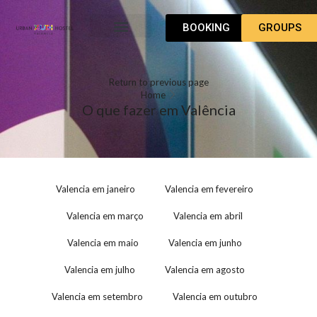
BOOKING
GROUPS
COMO CHEGAR
Return to previous page
Home
O que fazer em Valência
Valencia em janeiro
Valencia em fevereiro
Valencia em março
Valencia em abril
Valencia em maio
Valencia em junho
Valencia em julho
Valencia em agosto
Valencia em setembro
Valencia em outubro