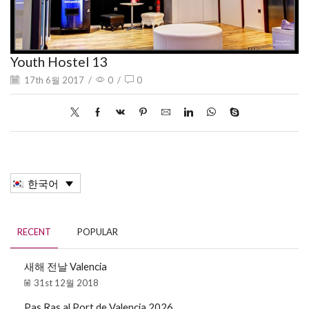
Youth Hostel 13
17th 6월 2017
/
0
/
0
한국어
RECENT
POPULAR
새해 전날 Valencia
31st 12월 2018
Pas Ras al Port de Valencia 2026