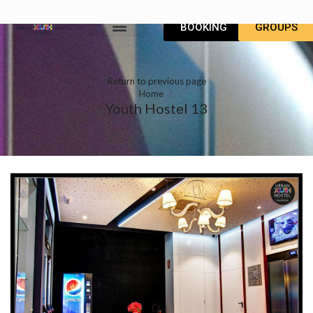
BOOKING
GROUPS
URBAN YOUTH HOSTEL VALENCIA
도착하시는 방법: 어느 지역이든 쉽고 빠르게 찾을수 있는 정보
한국어
Return to previous page
Home
Youth Hostel 13