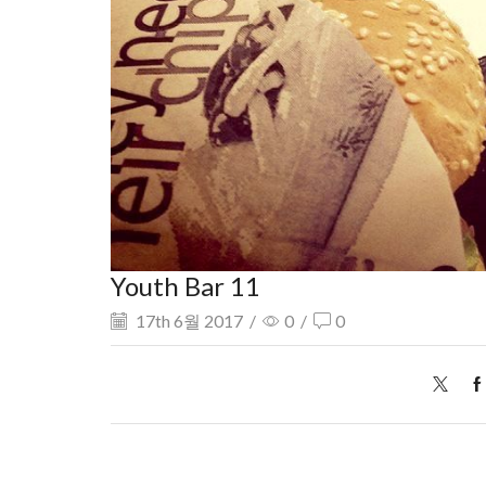
Youth Bar 11
17th 6월 2017
/
0
/
0