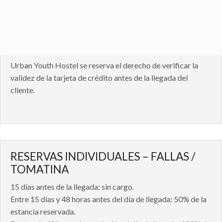
La garantía se utilizará para cargar y cargar la cantidad de
al menos una estancia de una noche, si cancela menos de 48
horas antes de la fecha de llegada de su reserva, o no vienen
a ocupar una habitación sin haber cancelado en el plazo.
Urban Youth Hostel se reserva el derecho de verificar la
validez de la tarjeta de crédito antes de la llegada del
cliente.
RESERVAS INDIVIDUALES – FALLAS /
TOMATINA
15 días antes de la llegada: sin cargo.
Entre 15 días y 48 horas antes del día de llegada: 50% de la
estancia reservada.