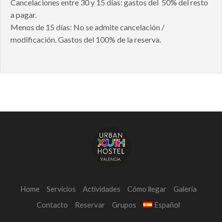
Cancelaciones entre 30 y 15 días: gastos del 50% del resto
a pagar.
Menos de 15 días: No se admite cancelación /
modificación. Gastos del 100% de la reserva.
Home
Servicios
Actividades
Cómo llegar
Galería
Contacto
Reservar
Grupos
Español