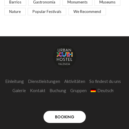
Barrios
Gastronomía
Monuments
Museums
Nature
Popular Festivals
We Recommend
Einleitung
Dienstleistungen
Aktivitäten
So findest du uns
Galerie
Kontakt
Buchung
Gruppen
Deutsch
BOOKING