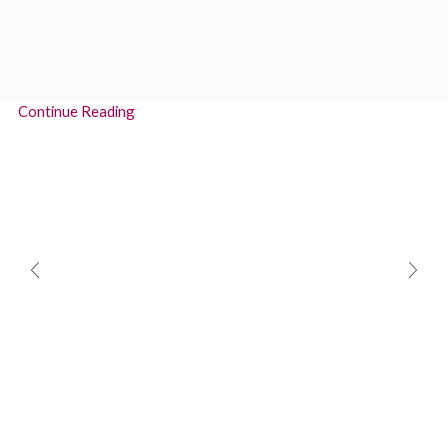
18th Juni 2017
Valencia’s natural park, Albufera, is home to the largest lake
in Spain and some of the most amazing species.
Continue Reading