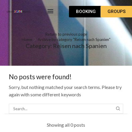
BOOKING
GROUPS
SO FINDEST DU UNS
Return to previous page
Home
Archive by category "Reisen nach Spanien"
Category: Reisen nach Spanien
No posts were found!
Sorry, but nothing matched your search terms. Please try
again with some different keywords
Showing all 0 posts