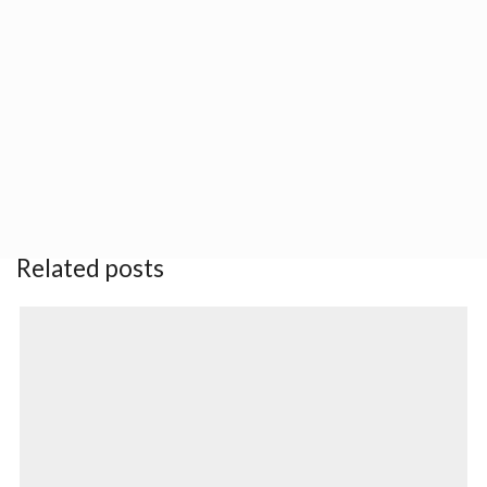
About author
Urban Youth Hostel
Other posts by Urban Youth Hostel
Related posts