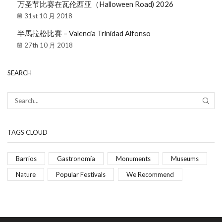
万圣节比赛在瓦伦西亚（Halloween Road) 2026
31st 10 月 2018
半馬拉松比賽 – Valencia Trinidad Alfonso
27th 10 月 2018
SEARCH
TAGS CLOUD
Barrios
Gastronomía
Monuments
Museums
Nature
Popular Festivals
We Recommend