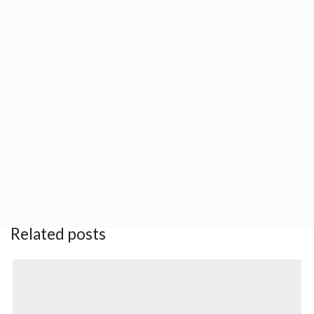
Tags:
Popular Festivals
,
We Recommend
About author
Urban Youth Hostel
Other posts by Urban Youth Hostel
Related posts