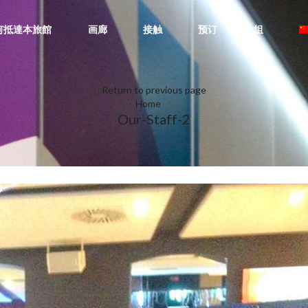
何抵達本旅館
画廊
接触
预订
组
Return to previous page
Home
Our-Staff-2